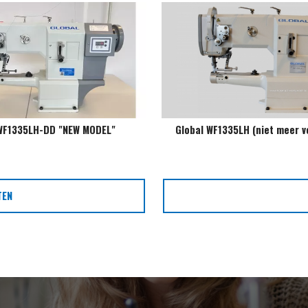
WF1335LH-DD "NEW MODEL"
Global WF1335LH (niet meer v
TEN