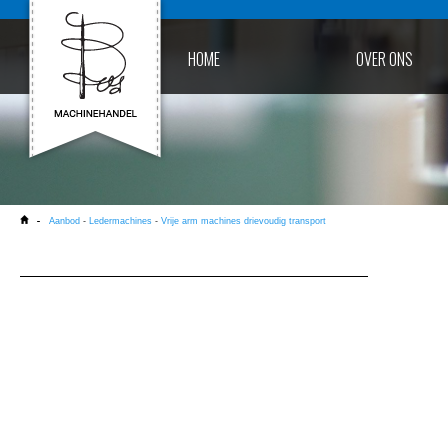
HOME
OVER ONS
Aanbod
-
Ledermachines
-
Vrije arm machines drievoudig transport