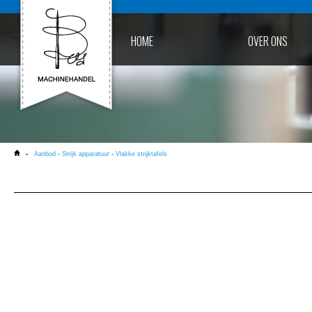
HOME
OVER ONS
Aanbod
-
Strijk apparatuur
-
Vlakke strijktafels