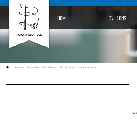
HOME
OVER ONS
Aanbod
-
Industrile naaimachines
-
Overlock en safety machines
Ov