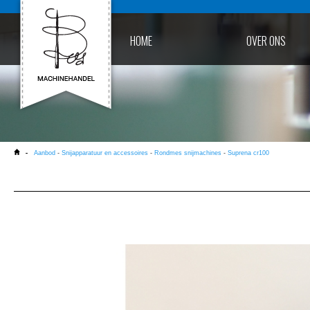
HOME
OVER ONS
Aanbod
-
Snijapparatuur en accessoires
-
Rondmes snijmachines
-
Suprena cr100