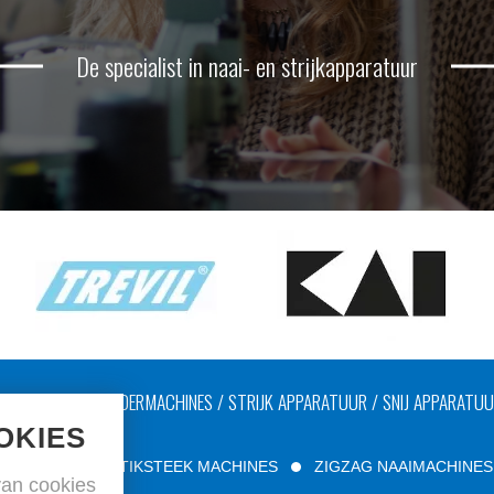
De specialist in naai- en strijkapparatuur
AAIMACHINES / LEDERMACHINES / STRIJK APPARATUUR / SNIJ APPARATU
OKIES
ÉÉN NAALD STIKSTEEK MACHINES
ZIGZAG NAAIMACHINES
an cookies