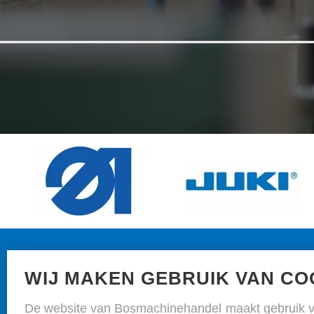
N
WIJ MAKEN GEBRUIK VAN CO
Gereedschappen en toebehoren voor de marokijnbewerker
De website van Bosmachinehandel maakt gebruik v