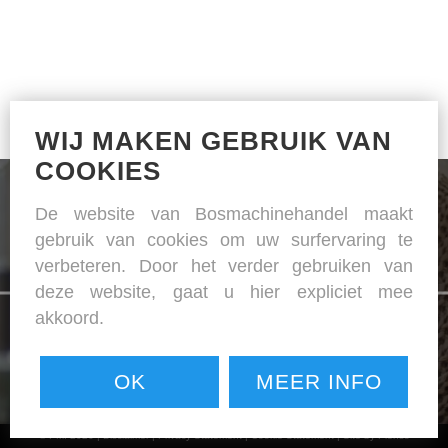
WIJ MAKEN GEBRUIK VAN
COOKIES
De website van Bosmachinehandel maakt
gebruik van cookies om uw surfervaring te
verbeteren. Door het verder gebruiken van
De specialist in naai- en strijkapparatuur
deze website, gaat u hier expliciet mee
akkoord.
OK
MEER INFO
© PMI 2026 |
Disclaimer
|
Privacy Statement
|
Cookie Statement
|
Site by Plenso
NAAIMACHINES / LEDERMACHINES / STRIJK APPARATUUR / SNIJ