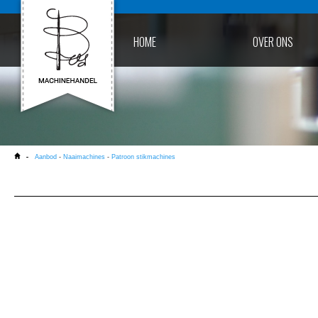
HOME
OVER ONS
Aanbod
-
Naaimachines
-
Patroon stikmachines