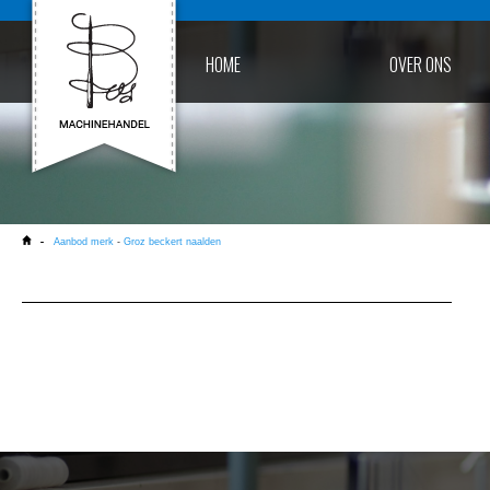
HOME
OVER ONS
Aanbod merk
-
Groz beckert naalden