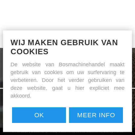
WIJ MAKEN GEBRUIK VAN
COOKIES
De website van Bosmachinehandel maakt
gebruik van cookies om uw surfervaring te
verbeteren. Door het verder gebruiken van
De specialist in naai- en strijkapparatuur
deze website, gaat u hier expliciet mee
akkoord.
OK
MEER INFO
© PMI 2026 |
Disclaimer
|
Privacy Statement
|
Cookie Statement
|
Site by Plenso
NAAIMACHINES / LEDERMACHINES / STRIJK APPARATUUR / SNIJ