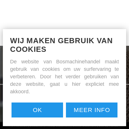
WIJ MAKEN GEBRUIK VAN
COOKIES
De website van Bosmachinehandel maakt
gebruik van cookies om uw surfervaring te
verbeteren. Door het verder gebruiken van
De specialist in naai- en strijkapparatuur
deze website, gaat u hier expliciet mee
akkoord.
OK
MEER INFO
© PMI 2026 |
Disclaimer
|
Privacy Statement
|
Cookie Statement
|
Site by Plenso
NAAIMACHINES / LEDERMACHINES / STRIJK APPARATUUR / SNIJ