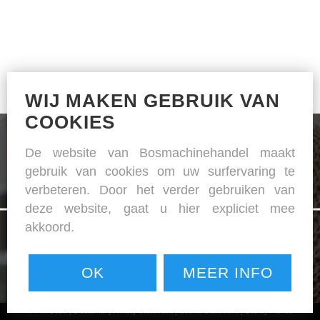
WIJ MAKEN GEBRUIK VAN
COOKIES
De website van Bosmachinehandel maakt
gebruik van cookies om uw surfervaring te
verbeteren. Door het verder gebruiken van
De specialist in naai- en strijkapparatuur
deze website, gaat u hier expliciet mee
akkoord.
OK
MEER INFO
© PMI 2026 |
Disclaimer
|
Privacy Statement
|
Cookie Statement
|
Site by Plenso
NAAIMACHINES / LEDERMACHINES / STRIJK APPARATUUR / SNIJ